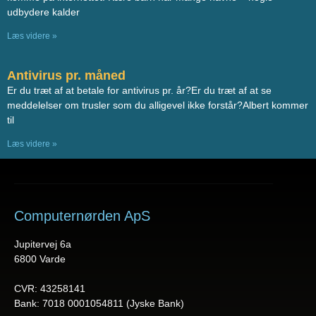
udbydere kalder
Læs videre »
Antivirus pr. måned
Er du træt af at betale for antivirus pr. år?Er du træt af at se
meddelelser om trusler som du alligevel ikke forstår?Albert kommer
til
Læs videre »
Computernørden ApS
Jupitervej 6a
6800 Varde
CVR: 43258141
Bank: 7018 0001054811 (Jyske Bank)