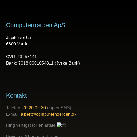
Computernørden ApS
Jupitervej 6a
6800 Varde
CVR: 43258141
Bank: 7018 0001054811 (Jyske Bank)
Kontakt
Telefon:
70 20 09 30
(ingen SMS)
E-mail:
albert@computernoerden.dk
Ring venligst for en aftale
Høvding: Albert van Harten