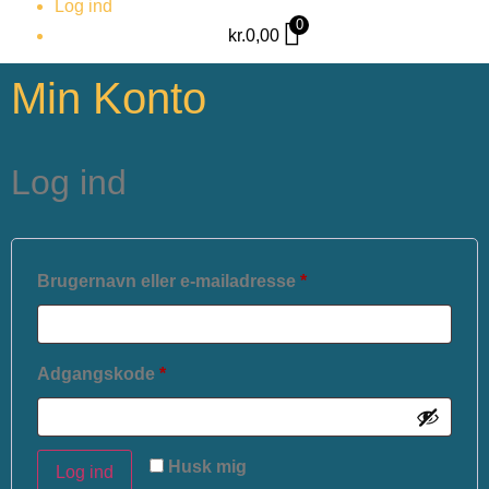
Log ind
0
kr.
0,00
Min Konto
Log ind
Brugernavn eller e-mailadresse
*
Adgangskode
*
Husk mig
Log ind